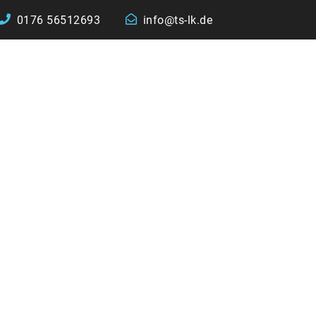
0176 56512693
info@ts-lk.de
STARTSEITE
ÜBER UNS
LEI